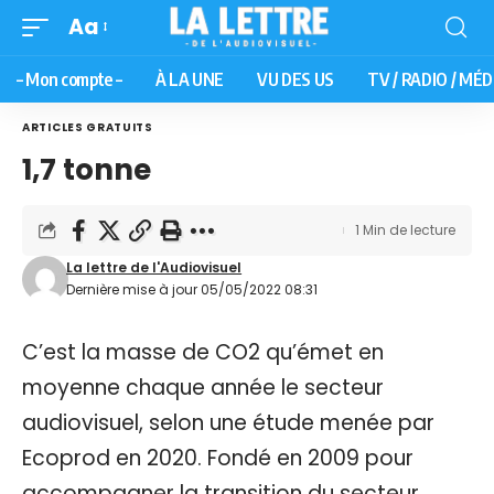
Aa
– Mon compte –
À LA UNE
VU DES US
TV / RADIO / MÉD
ARTICLES GRATUITS
1,7 tonne
1 Min de lecture
La lettre de l'Audiovisuel
Dernière mise à jour 05/05/2022 08:31
C’est la masse de CO2 qu’émet en
moyenne chaque année le secteur
audiovisuel, selon une étude menée par
Ecoprod en 2020. Fondé en 2009 pour
accompagner la transition du secteur