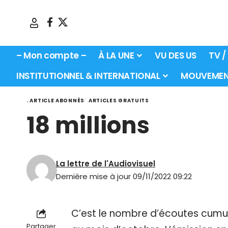
– Mon compte –
À LA UNE
VU DES US
TV /
INSTITUTIONNEL & INTERNATIONAL
MOUVEMEN
. ARTICLE ABONNÉS
ARTICLES GRATUITS
18 millions
La lettre de l'Audiovisuel
Dernière mise à jour 09/11/2022 09:22
C’est le nombre d’écoutes cumulé
Partager