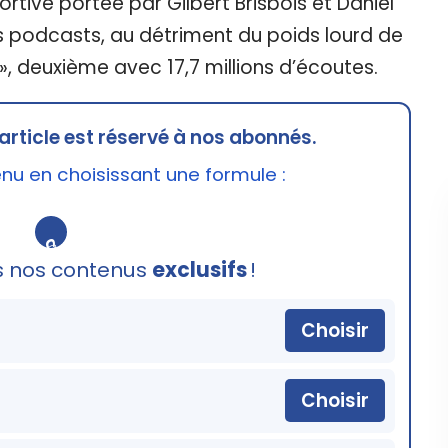
rtive portée par Gilbert Brisbois et Daniel
es podcasts, au détriment du poids lourd de
», deuxième avec 17,7 millions d’écoutes.
article est réservé à nos abonnés.
u en choisissant une formule :
🔒
s nos contenus
exclusifs
!
Choisir
Choisir