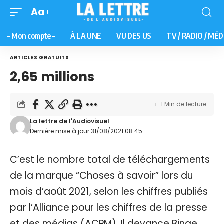
Aa
– Mon compte –
À LA UNE
VU DES US
TV / RADIO / MÉD
ARTICLES GRATUITS
2,65 millions
1 Min de lecture
La lettre de l'Audiovisuel
Dernière mise à jour 31/08/2021 08:45
C’est le nombre total de téléchargements
de la marque “Choses à savoir” lors du
mois d’août 2021, selon les chiffres publiés
par l’Alliance pour les chiffres de la presse
et des médias (ACPM). Il devance Binge