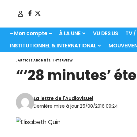
– Mon compte –
À LA UNE
VU DES US
TV /
INSTITUTIONNEL & INTERNATIONAL
MOUVEMEN
. ARTICLE ABONNÉS
INTERVIEW
“‘28 minutes’ ét
La lettre de l'Audiovisuel
Dernière mise à jour 25/08/2016 09:24