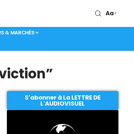
Aa
RS & MARCHÉS
viction”
S'abonner à La LETTRE DE
L'AUDIOVISUEL