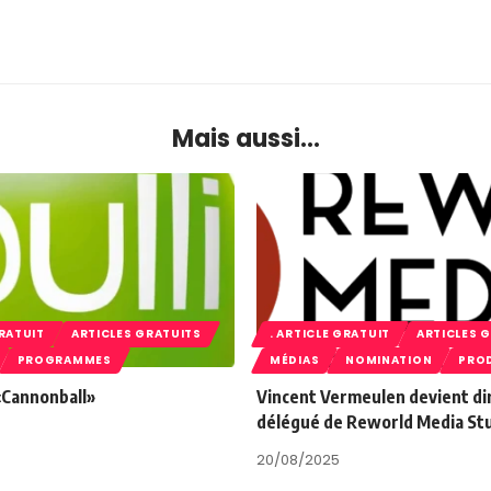
Mais aussi...
GRATUIT
ARTICLES GRATUITS
. ARTICLE GRATUIT
ARTICLES 
PROGRAMMES
MÉDIAS
NOMINATION
PRO
 «Cannonball»
Vincent Vermeulen devient di
délégué de Reworld Media St
20/08/2025