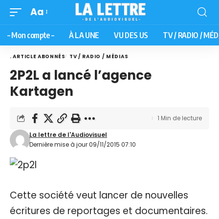
Aa
– Mon compte –
À LA UNE
VU DES US
TV / RADIO / MÉD
. ARTICLE ABONNÉS
TV / RADIO / MÉDIAS
2P2L a lancé l’agence
Kartagen
1 Min de lecture
La lettre de l'Audiovisuel
Dernière mise à jour 09/11/2015 07:10
Cette société veut lancer de nouvelles
écritures de reportages et documentaires.