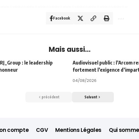
Facebook
Mais aussi...
Group : le leadership
Audiovisuel public : l’Arcom r
’honneur
fortement l’exigence d’impart
04/08/2026
précédent
Suivant
on compte
CGV
Mentions Légales
Qui somme