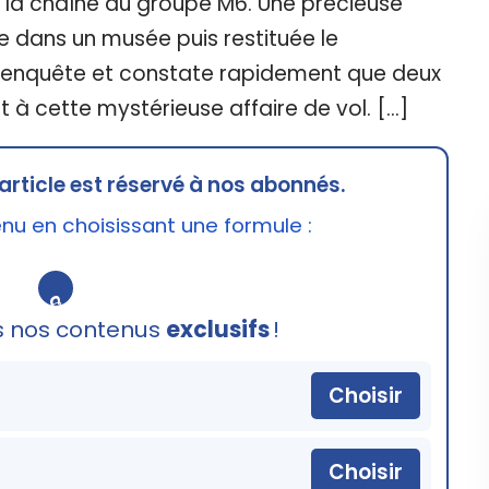
sur la chaîne du groupe M6. Une précieuse
 dans un musée puis restituée le
 l'enquête et constate rapidement que deux
à cette mystérieuse affaire de vol. […]
article est réservé à nos abonnés.
u en choisissant une formule :
🔒
s nos contenus
exclusifs
!
Choisir
Choisir