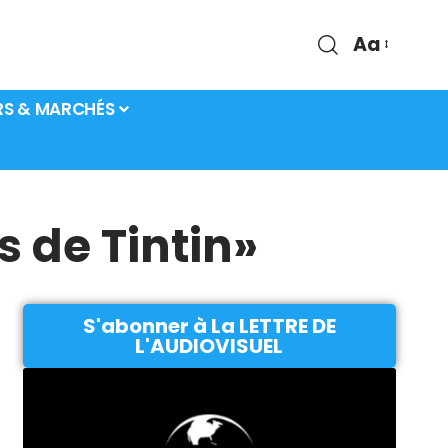
Aa
RS & MARCHÉS
s de Tintin»
S'abonner à La LETTRE DE
L'AUDIOVISUEL