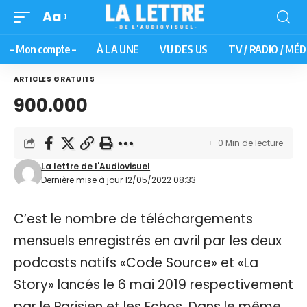
Aa
– Mon compte –
À LA UNE
VU DES US
TV / RADIO / MÉD
ARTICLES GRATUITS
900.000
0 Min de lecture
La lettre de l'Audiovisuel
Dernière mise à jour 12/05/2022 08:33
C’est le nombre de téléchargements
mensuels enregistrés en avril par les deux
podcasts natifs «Code Source» et «La
Story» lancés le 6 mai 2019 respectivement
par le Parisien et les Echos. Dans le même