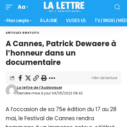
Aa
– Mon compte –
À LA UNE
VU DES US
TV / RADIO / MÉD
ARTICLES GRATUITS
A Cannes, Patrick Dewaere à
l’honneur dans un
documentaire
1 Min de lecture
La lettre de l'Audiovisuel
Dernière mise à jour 04/05/2022 08:42
A l’occasion de sa 75e édition du 17 au 28
mai, le Festival de Cannes rendra