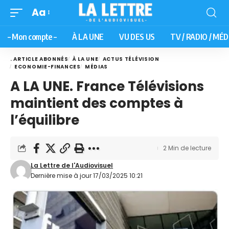
Aa
– Mon compte –
À LA UNE
VU DES US
TV / RADIO / MÉD
. ARTICLE ABONNÉS
À LA UNE
ACTUS TÉLÉVISION
ECONOMIE-FINANCES
MÉDIAS
A LA UNE. France Télévisions
maintient des comptes à
l’équilibre
2 Min de lecture
La Lettre de l'Audiovisuel
Dernière mise à jour 17/03/2025 10:21