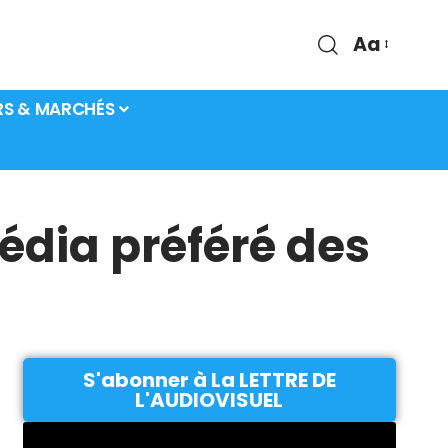
Aa
RS & MARCHÉS
édia préféré des
S'abonner à La LETTRE DE
L'AUDIOVISUEL