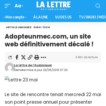
Aa
– Mon compte –
À LA UNE
VU DES US
TV / RADIO / MÉD
. ARTICLE ABONNÉS
HIGH-TECH
Adopteunmec.com, un site
web définitivement décalé !
3 Min de lecture
La lettre de l'Audiovisuel
Dernière mise à jour 23/05/2013 07:20
Le site de rencontre tenait mercredi 22 mai
son point presse annuel pour présenter