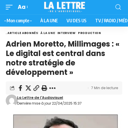
Aa
– Mon compte –
À LA UNE
VU DES US
TV / RADIO / MÉD
. ARTICLE ABONNÉS
À LA UNE
INTERVIEW
PRODUCTION
Adrien Moretto, Millimages : «
Le digital est central dans
notre stratégie de
développement »
7 Min de lecture
La Lettre de l'Audiovisuel
Dernière mise à jour 22/04/2025 15:37