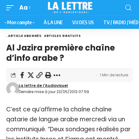
Aa
– Mon compte –
À LA UNE
VU DES US
TV / RADIO / MÉD
. ARTICLE ABONNÉS
ARTICLES GRATUITS
Al Jazira première chaîne
d’info arabe ?
1 Min de lecture
La lettre de l'Audiovisuel
Dernière mise à jour 23/05/2013 07:59
C’est ce qu’affirme la chaîne chaîne
qatarie de langue arabe mercredi via un
communiqué. “Deux sondages réalisés par