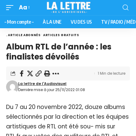
Aa
– Mon compte –
À LA UNE
VU DES US
TV / RADIO / MÉD
. ARTICLE ABONNÉS
ARTICLES GRATUITS
Album RTL de l’année : les
finalistes dévoilés
1 Min de lecture
La lettre de l'Audiovisuel
Dernière mise à jour 25/11/2022 01:08
Du 7 au 20 novembre 2022, douze albums
sélectionnés par la direction et les équipes
artistiques de RTL ont été sou- mis sur