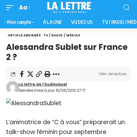
Aa
– Mon compte –
À LA UNE
VU DES US
TV / RADIO / MÉD
. ARTICLE ABONNÉS
TV / RADIO / MÉDIAS
Alessandra Sublet sur France
2 ?
1 Min de lecture
La lettre de l'Audiovisuel
Dernière mise à jour 15/05/2013 07:17
L’animatrice de “C à vous” préparerait un
talk-show féminin pour septembre