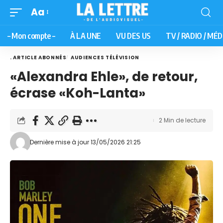
Aa
– Mon compte –
À LA UNE
VU DES US
TV / RADIO / MÉD
. ARTICLE ABONNÉS
AUDIENCES TÉLÉVISION
«Alexandra Ehle», de retour,
écrase «Koh-Lanta»
2 Min de lecture
Dernière mise à jour 13/05/2026 21:25