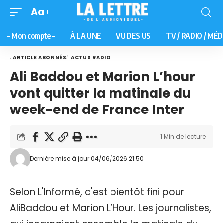
Aa
– Mon compte –
À LA UNE
VU DES US
TV / RADIO / MÉD
. ARTICLE ABONNÉS
ACTUS RADIO
Ali Baddou et Marion L’hour
vont quitter la matinale du
week-end de France Inter
1 Min de lecture
Dernière mise à jour 04/06/2026 21:50
Selon L'Informé, c'est bientôt fini pour
AliBaddou et Marion L’Hour. Les journalistes,