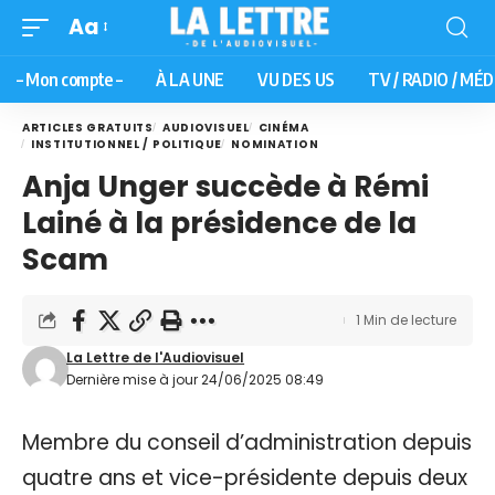
Aa
– Mon compte –
À LA UNE
VU DES US
TV / RADIO / MÉD
ARTICLES GRATUITS
AUDIOVISUEL
CINÉMA
INSTITUTIONNEL / POLITIQUE
NOMINATION
Anja Unger succède à Rémi
Lainé à la présidence de la
Scam
1 Min de lecture
La Lettre de l'Audiovisuel
Dernière mise à jour 24/06/2025 08:49
Membre du conseil d’administration depuis
quatre ans et vice-présidente depuis deux