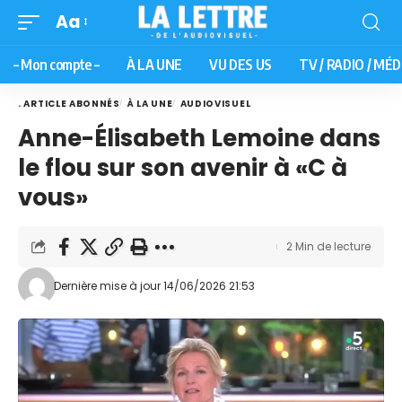
Aa
– Mon compte –
À LA UNE
VU DES US
TV / RADIO / MÉD
. ARTICLE ABONNÉS
À LA UNE
AUDIOVISUEL
Anne-Élisabeth Lemoine dans
le flou sur son avenir à «C à
vous»
2 Min de lecture
Dernière mise à jour 14/06/2026 21:53