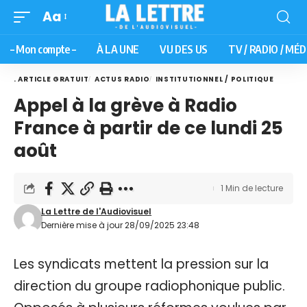
Aa
– Mon compte –
À LA UNE
VU DES US
TV / RADIO / MÉD
. ARTICLE GRATUIT
ACTUS RADIO
INSTITUTIONNEL / POLITIQUE
Appel à la grève à Radio
France à partir de ce lundi 25
août
1 Min de lecture
La Lettre de l'Audiovisuel
Dernière mise à jour 28/09/2025 23:48
Les syndicats mettent la pression sur la
direction du groupe radiophonique public.