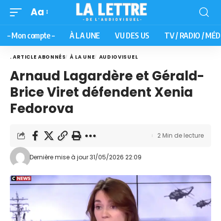
Aa
– Mon compte –
À LA UNE
VU DES US
TV / RADIO / MÉD
. ARTICLE ABONNÉS
À LA UNE
AUDIOVISUEL
Arnaud Lagardère et Gérald-
Brice Viret défendent Xenia
Fedorova
2 Min de lecture
Dernière mise à jour 31/05/2026 22:09