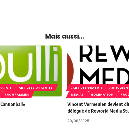
Mais aussi...
GRATUIT
ARTICLES GRATUITS
. ARTICLE GRATUIT
ARTICLES 
PROGRAMMES
MÉDIAS
NOMINATION
PRO
 «Cannonball»
Vincent Vermeulen devient di
délégué de Reworld Media St
20/08/2025