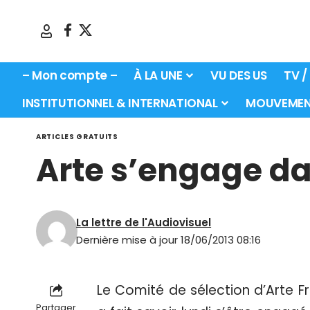
– Mon compte –
À LA UNE
VU DES US
TV /
INSTITUTIONNEL & INTERNATIONAL
MOUVEMEN
ARTICLES GRATUITS
Arte s’engage d
La lettre de l'Audiovisuel
Dernière mise à jour 18/06/2013 08:16
Le Comité de sélection d’Arte Fr
Partager