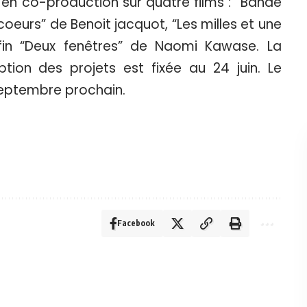
é en co-production sur quatre films : “Bande
coeurs” de Benoit jacquot, “Les milles et une
fin “Deux fenêtres” de Naomi Kawase. La
tion des projets est fixée au 24 juin. Le
 septembre prochain.
Facebook