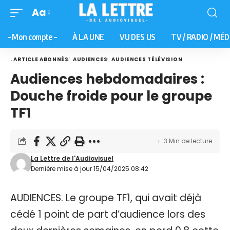
Aa
– Mon compte –
À LA UNE
VU DES US
TV / RADIO / MÉD
. ARTICLE ABONNÉS
AUDIENCES
AUDIENCES TÉLÉVISION
Audiences hebdomadaires :
Douche froide pour le groupe
TF1
3 Min de lecture
La Lettre de l'Audiovisuel
Dernière mise à jour 15/04/2025 08:42
AUDIENCES. Le groupe TF1, qui avait déjà
cédé 1 point de part d’audience lors des