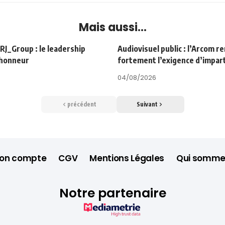
Mais aussi...
Group : le leadership
Audiovisuel public : l’Arcom r
’honneur
fortement l’exigence d’impart
04/08/2026
précédent
Suivant
on compte
CGV
Mentions Légales
Qui somme
Notre partenaire