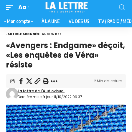
Aa
– Mon compte –
À LA UNE
VU DES US
TV / RADIO / MÉD
. ARTICLE ABONNÉS
AUDIENCES
«Avengers : Endgame» déçoit,
«Les enquêtes de Véra»
résiste
2 Min de lecture
La lettre de l'Audiovisuel
Dernière mise à jour 11/10/2022 09:37