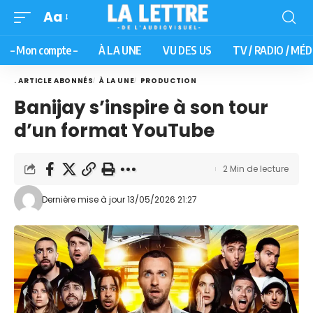
Aa
– Mon compte –
À LA UNE
VU DES US
TV / RADIO / MÉD
. ARTICLE ABONNÉS
À LA UNE
PRODUCTION
Banijay s’inspire à son tour
d’un format YouTube
2 Min de lecture
Dernière mise à jour 13/05/2026 21:27