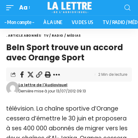
Aa
– Mon compte –
À LA UNE
VU DES US
TV / RADIO / MÉD
. ARTICLE ABONNÉS
TV / RADIO / MÉDIAS
BeIn Sport trouve un accord
avec Orange Sport
2 Min de lecture
La lettre de l'Audiovisuel
Dernière mise à jour 13/07/2012 09:13
télévision. La chaîne sportive d’Orange
cessera d’émettre le 30 juin et proposera
à ses 400 000 abonnés de migrer vers les