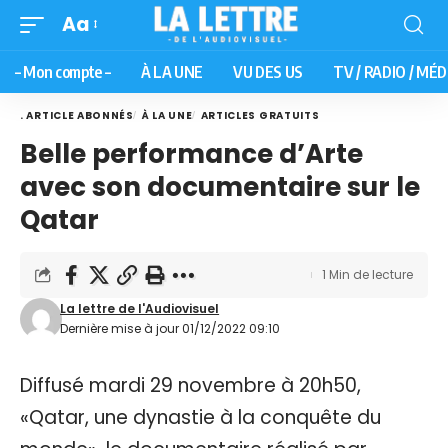
Aa
– Mon compte –
À LA UNE
VU DES US
TV / RADIO / MÉD
. ARTICLE ABONNÉS
À LA UNE
ARTICLES GRATUITS
Belle performance d’Arte
avec son documentaire sur le
Qatar
1 Min de lecture
La lettre de l'Audiovisuel
Dernière mise à jour 01/12/2022 09:10
Diffusé mardi 29 novembre à 20h50,
«Qatar, une dynastie à la conquête du