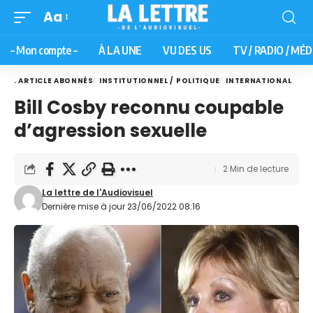
Aa
– Mon compte –
À LA UNE
VU DES US
TV / RADIO / MÉD
. ARTICLE ABONNÉS
INSTITUTIONNEL / POLITIQUE
INTERNATIONAL
Bill Cosby reconnu coupable
d’agression sexuelle
2 Min de lecture
La lettre de l'Audiovisuel
Dernière mise à jour 23/06/2022 08:16