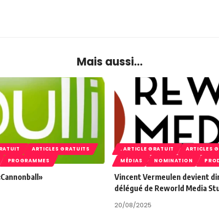
Mais aussi...
GRATUIT
ARTICLES GRATUITS
. ARTICLE GRATUIT
ARTICLES 
PROGRAMMES
MÉDIAS
NOMINATION
PRO
 «Cannonball»
Vincent Vermeulen devient di
délégué de Reworld Media St
20/08/2025