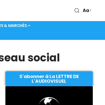
Aa
RS & MARCHÉS
seau social
S'abonner à La LETTRE DE
L'AUDIOVISUEL