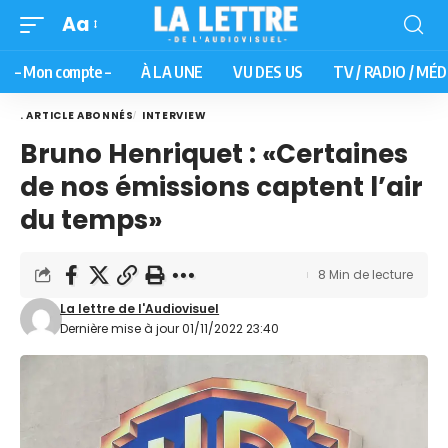
Aa
– Mon compte –
À LA UNE
VU DES US
TV / RADIO / MÉD
. ARTICLE ABONNÉS
INTERVIEW
Bruno Henriquet : «Certaines
de nos émissions captent l’air
du temps»
8 Min de lecture
La lettre de l'Audiovisuel
Dernière mise à jour 01/11/2022 23:40