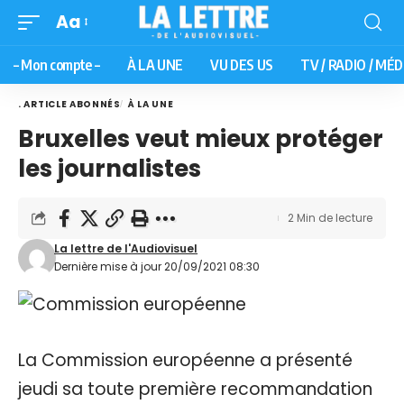
Aa
– Mon compte –
À LA UNE
VU DES US
TV / RADIO / MÉD
. ARTICLE ABONNÉS
À LA UNE
Bruxelles veut mieux protéger
les journalistes
2 Min de lecture
La lettre de l'Audiovisuel
Dernière mise à jour 20/09/2021 08:30
La Commission européenne a présenté
jeudi sa toute première recommandation