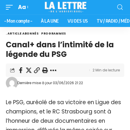
Aa
– Mon compte –
À LA UNE
VU DES US
TV / RADIO / MÉD
. ARTICLE ABONNÉS
PROGRAMMES
Canal+ dans l’intimité de la
légende du PSG
2 Min de lecture
Dernière mise à jour 03/06/2026 21:22
Le PSG, auréolé de sa victoire en Ligue des
champions, et le RC Strasbourg sont à
l’honneur de deux documentaires en