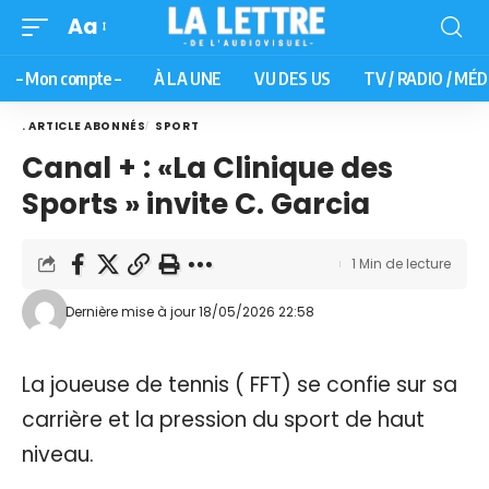
Aa
– Mon compte –
À LA UNE
VU DES US
TV / RADIO / MÉD
. ARTICLE ABONNÉS
SPORT
Canal + : «La Clinique des
Sports » invite C. Garcia
1 Min de lecture
Dernière mise à jour 18/05/2026 22:58
La joueuse de tennis ( FFT) se confie sur sa
carrière et la pression du sport de haut
niveau.