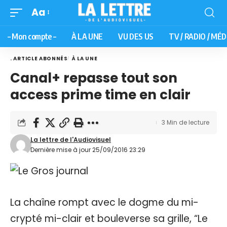
Aa
– Mon compte –
À LA UNE
VU DES US
TV / RADIO / MÉD
. ARTICLE ABONNÉS
À LA UNE
Canal+ repasse tout son
access prime time en clair
3 Min de lecture
La lettre de l'Audiovisuel
Dernière mise à jour 25/09/2016 23:29
La chaîne rompt avec le dogme du mi-
crypté mi-clair et bouleverse sa grille, “Le