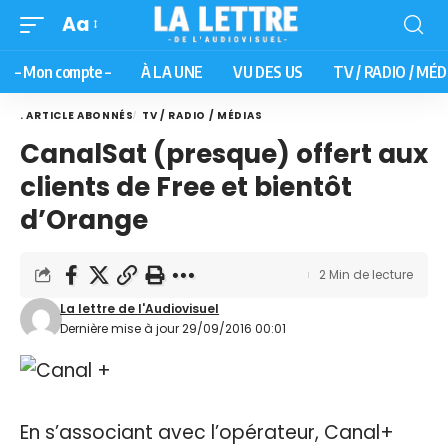
Aa
– Mon compte –
À LA UNE
VU DES US
TV / RADIO / MÉD
. ARTICLE ABONNÉS
TV / RADIO / MÉDIAS
CanalSat (presque) offert aux
clients de Free et bientôt
d’Orange
2 Min de lecture
La lettre de l'Audiovisuel
Dernière mise à jour 29/09/2016 00:01
En s’associant avec l’opérateur, Canal+