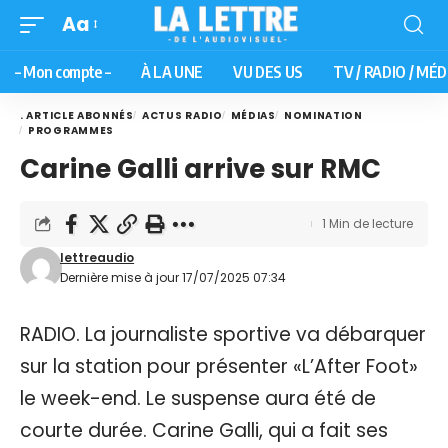
Aa
– Mon compte –
À LA UNE
VU DES US
TV / RADIO / MÉD
. ARTICLE ABONNÉS
ACTUS RADIO
MÉDIAS
NOMINATION
PROGRAMMES
Carine Galli arrive sur RMC
1 Min de lecture
lettreaudio
Dernière mise à jour 17/07/2025 07:34
RADIO. La journaliste sportive va débarquer
sur la station pour présenter «L’After Foot»
le week-end. Le suspense aura été de
courte durée. Carine Galli, qui a fait ses