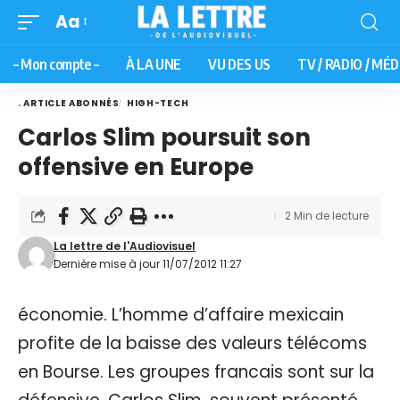
Aa
– Mon compte –
À LA UNE
VU DES US
TV / RADIO / MÉD
. ARTICLE ABONNÉS
HIGH-TECH
Carlos Slim poursuit son
offensive en Europe
2 Min de lecture
La lettre de l'Audiovisuel
Dernière mise à jour 11/07/2012 11:27
économie. L’homme d’affaire mexicain
profite de la baisse des valeurs télécoms
en Bourse. Les groupes francais sont sur la