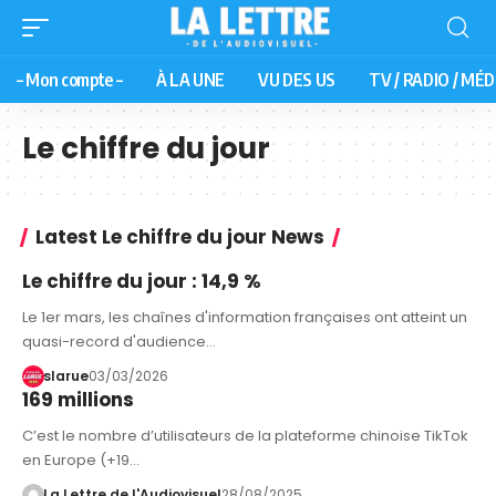
– Mon compte –
À LA UNE
VU DES US
TV / RADIO / MÉD
Le chiffre du jour
Latest Le chiffre du jour News
Le chiffre du jour : 14,9 %
Le 1er mars, les chaînes d'information françaises ont atteint un
quasi-record d'audience…
slarue
03/03/2026
169 millions
C’est le nombre d’utilisateurs de la plateforme chinoise TikTok
en Europe (+19…
La Lettre de l'Audiovisuel
28/08/2025