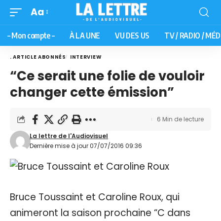
Aa
– Mon compte –
À LA UNE
VU DES US
TV / RADIO / MÉD
. ARTICLE ABONNÉS
INTERVIEW
“Ce serait une folie de vouloir
changer cette émission”
6 Min de lecture
La lettre de l'Audiovisuel
Dernière mise à jour 07/07/2016 09:36
Bruce Toussaint et Caroline Roux, qui
animeront la saison prochaine “C dans