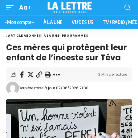
Aa
– Mon compte –
À LA UNE
VU DES US
TV / RADIO / MÉD
. ARTICLE ABONNÉS
À LA UNE
PROGRAMMES
Ces mères qui protègent leur
enfant de l’inceste sur Téva
3 Min de lecture
Dernière mise à jour 07/06/2026 21:30