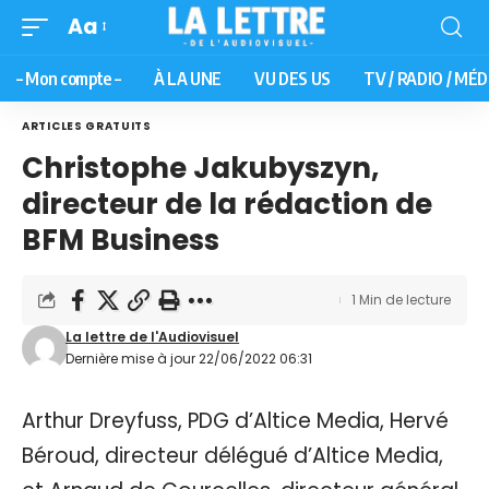
Aa
– Mon compte –
À LA UNE
VU DES US
TV / RADIO / MÉD
ARTICLES GRATUITS
Christophe Jakubyszyn,
directeur de la rédaction de
BFM Business
1 Min de lecture
La lettre de l'Audiovisuel
Dernière mise à jour 22/06/2022 06:31
Arthur Dreyfuss, PDG d’Altice Media, Hervé
Béroud, directeur délégué d’Altice Media,