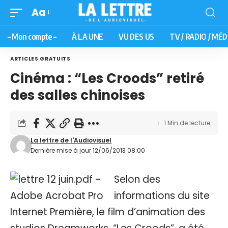
Aa
– Mon compte –
À LA UNE
VU DES US
TV / RADIO / MÉD
ARTICLES GRATUITS
Cinéma : “Les Croods” retiré
des salles chinoises
1 Min de lecture
La lettre de l'Audiovisuel
Dernière mise à jour 12/06/2013 08:00
Selon des
informations du site
Internet Première, le film d’animation des