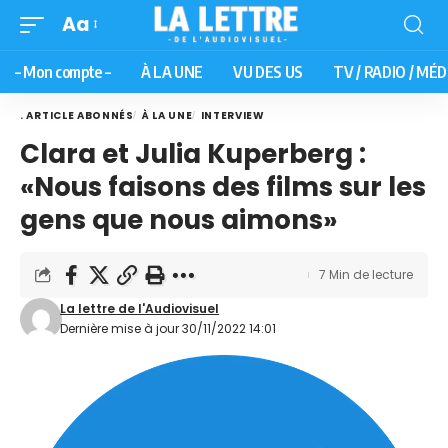
Aa
– Mon compte –
À LA UNE
VU DES US
TV / RADIO / MÉD
. ARTICLE ABONNÉS
À LA UNE
INTERVIEW
Clara et Julia Kuperberg :
«Nous faisons des films sur les
gens que nous aimons»
7 Min de lecture
La lettre de l'Audiovisuel
Dernière mise à jour 30/11/2022 14:01