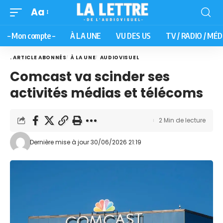
Aa
– Mon compte –
À LA UNE
VU DES US
TV / RADIO / MÉD
. ARTICLE ABONNÉS
À LA UNE
AUDIOVISUEL
Comcast va scinder ses
activités médias et télécoms
2 Min de lecture
Dernière mise à jour 30/06/2026 21:19