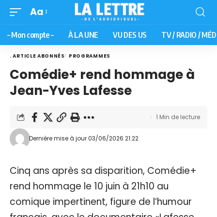
Aa
– Mon compte –
À LA UNE
VU DES US
TV / RADIO / MÉD
. ARTICLE ABONNÉS
PROGRAMMES
Comédie+ rend hommage à
Jean-Yves Lafesse
1 Min de lecture
Dernière mise à jour 03/06/2026 21:22
Cinq ans après sa disparition, Comédie+
rend hommage le 10 juin à 21h10 au
comique impertinent, figure de l’humour