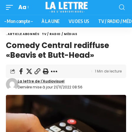
Aa
– Mon compte –
À LA UNE
VU DES US
TV / RADIO / MÉD
. ARTICLE ABONNÉS
TV / RADIO / MÉDIAS
Comedy Central rediffuse
«Beavis et Butt-Head»
1 Min de lecture
La lettre de l'Audiovisuel
Dernière mise à jour 21/11/2022 08:56