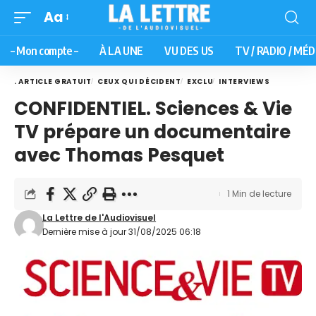
Aa
– Mon compte –
À LA UNE
VU DES US
TV / RADIO / MÉD
. ARTICLE GRATUIT
CEUX QUI DÉCIDENT
EXCLU
INTERVIEWS
CONFIDENTIEL. Sciences & Vie
TV prépare un documentaire
avec Thomas Pesquet
1 Min de lecture
La Lettre de l'Audiovisuel
Dernière mise à jour 31/08/2025 06:18